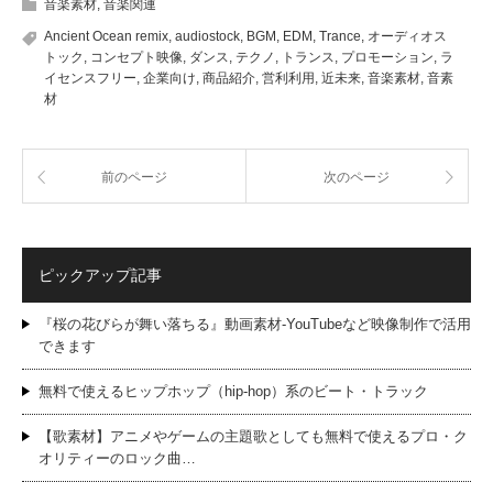
音楽素材
,
音楽関連
Ancient Ocean remix
,
audiostock
,
BGM
,
EDM
,
Trance
,
オーディオス
トック
,
コンセプト映像
,
ダンス
,
テクノ
,
トランス
,
プロモーション
,
ラ
イセンスフリー
,
企業向け
,
商品紹介
,
営利利用
,
近未来
,
音楽素材
,
音素
材
前のページ
次のページ
ピックアップ記事
『桜の花びらが舞い落ちる』動画素材-YouTubeなど映像制作で活用
できます
無料で使えるヒップホップ（hip-hop）系のビート・トラック
【歌素材】アニメやゲームの主題歌としても無料で使えるプロ・ク
オリティーのロック曲…