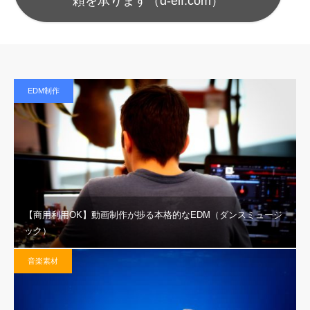
頼を承ります（d-elf.com）
EDM制作
【商用利用OK】動画制作が捗る本格的なEDM（ダンスミュージ
ック）
音楽素材