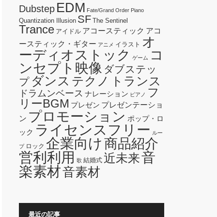
EDM
Dubstep
Fate/Grand Order
Piano
SF
Quantization Illusion
The Sentinel
Trance
アコースティック
アコ
アイドル
オ
ースティック・ギター
イラスト
アニメ
ーディオストック
コ
ゲーム
ンセプト映像
ダブステッ
ダンス
テクノ
トランス
プ
フ
ドラムンベース
ナレーション
ピアノ
リーBGM
プレゼンテーショ
プレゼン
プロモーション
ン
ポップ・ロ
ライセンスフリー
ック
ルー
企業向け
商品紹介
ロック
プ
営利利用
音
近未来
結婚式
歌
楽素材
音素材
最近の記事