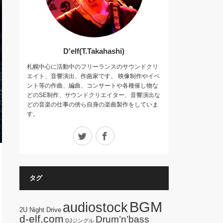
D'elf(T.Takahashi)
札幌中心に活動中のフリーランスのサウンドクリ
エイト、音響演出、作曲家です。 映像制作やイベ
ント等の作曲、編曲、コンサートや各種催し物な
どのSE制作、サウンドクリエイター、音響演出な
どの音楽の仕事の傍ら自身の楽曲製作をしていま
す。
Twitter
Facebook
タグ
BGM
audiostock
2U Night Drive
d-elf.com
Drum’n’bass
DJジングル