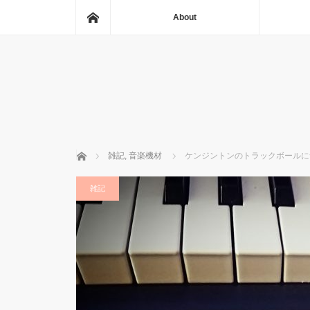
ホーム
About
ホーム
雑記
,
音楽機材
ケンジントンのトラックボールに
雑記