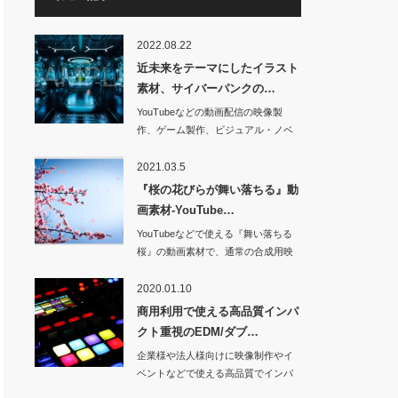
2022.08.22
近未来をテーマにしたイラスト
素材、サイバーパンクの…
YouTubeなどの動画配信の映像製
作、ゲーム製作、ビジュアル・ノベ
ルや小説など…
2021.03.5
『桜の花びらが舞い落ちる』動
画素材-YouTube…
YouTubeなどで使える『舞い落ちる
桜』の動画素材で、通常の合成用映
像と、…
2020.01.10
商用利用で使える高品質インパ
クト重視のEDM/ダブ…
企業様や法人様向けに映像制作やイ
ベントなどで使える高品質でインパ
クト重視のダンス…