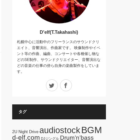
D'elf(T.Takahashi)
札幌中心に活動中のフリーランスのサウンドクリ
エイト、音響演出、作曲家です。 映像制作やイベ
ント等の作曲、編曲、コンサートや各種催し物な
どのSE制作、サウンドクリエイター、音響演出な
どの音楽の仕事の傍ら自身の楽曲製作をしていま
す。
Twitter
Facebook
タグ
BGM
audiostock
2U Night Drive
d-elf.com
Drum’n’bass
DJジングル