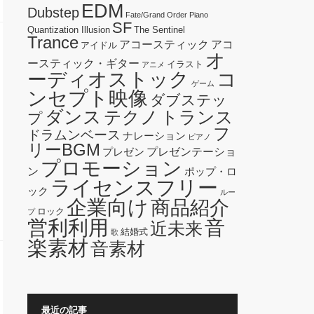
EDM
Dubstep
Fate/Grand Order
Piano
SF
Quantization Illusion
The Sentinel
Trance
アコースティック
アコ
アイドル
オ
ースティック・ギター
イラスト
アニメ
ーディオストック
コ
ゲーム
ンセプト映像
ダブステッ
ダンス
テクノ
トランス
プ
フ
ドラムンベース
ナレーション
ピアノ
リーBGM
プレゼンテーショ
プレゼン
プロモーション
ン
ポップ・ロ
ライセンスフリー
ック
ルー
企業向け
商品紹介
ロック
プ
営利利用
音
近未来
結婚式
歌
楽素材
音素材
最近の記事