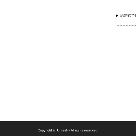
結婚式で
Copyright ©
Unreality
All rights reserved.