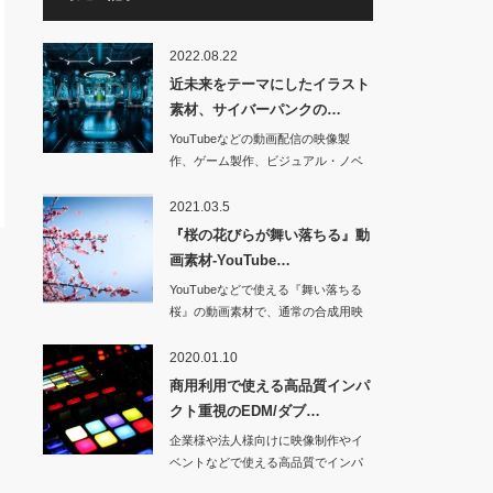
2022.08.22
近未来をテーマにしたイラスト
素材、サイバーパンクの…
YouTubeなどの動画配信の映像製
作、ゲーム製作、ビジュアル・ノベ
ルや小説など…
2021.03.5
『桜の花びらが舞い落ちる』動
画素材-YouTube…
YouTubeなどで使える『舞い落ちる
桜』の動画素材で、通常の合成用映
像と、…
2020.01.10
商用利用で使える高品質インパ
クト重視のEDM/ダブ…
企業様や法人様向けに映像制作やイ
ベントなどで使える高品質でインパ
クト重視のダンス…