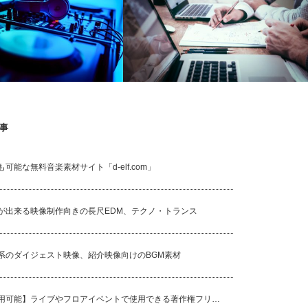
事
能な音楽素材、盛り上がるフ
企業向けの商用利用可能なライセンスフ
ト向けドラムン・ベース
リーBGM、音楽素材
可能な無料音楽素材サイト「d-elf.com」
が出来る映像制作向きの長尺EDM、テクノ・トランス
系のダイジェスト映像、紹介映像向けのBGM素材
用可能】ライブやフロアイベントで使用できる著作権フリ…