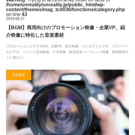
/home/unreality/unreality.jp/public_html/wp-
content/themes/mag_tcd036/functions/category.php
on line
43
2019.06.27
【BGM】商用向けのプロモーション映像・企業VP、紹
介映像に特化した音楽素材
プロモーションビデオやCM、企業VP、紹介映像、コンセプトビデオ、プロフィー
ルビデオ、イベント告知動画、デモ映像、販売促進パンフレット映像、動画投稿サ
イト用のバ…
音楽素材