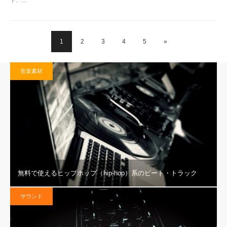
ト、…
1
2
3
4
5
»
音楽素材
無料で使えるヒップホップ（hip-hop）系のビート・トラック
サウンド